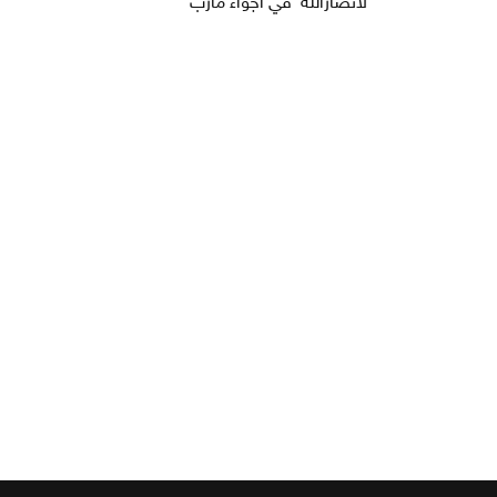
لأنصارالله في أجواء مأرب