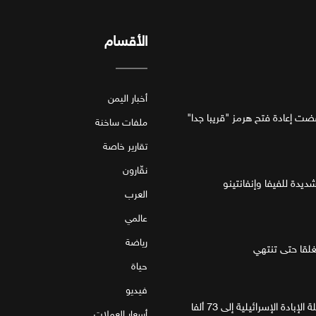
الأقسام
أخبار اليمن
فضت إعادة فتح هرمز "قريبا جدا"
ملفات ساخنة
تقارير خاصة
نقّارون
ديدة للفيفا وإنفانتينو
العرب
عالمي
رياضة
قا حتى تنتهي
حياة
فيديو
غزة.. مقتل 4 فلسطينيين يرفع حصيلة الإبادة الإسرائيلية إلى 73 ألفا
أسعار العملات