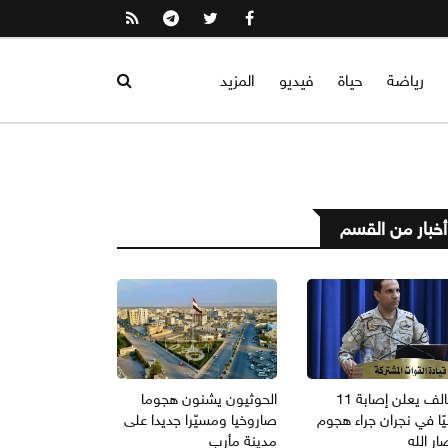
رياضة
حياة
فيديو
المزيد
أخبار من القسم
التحالف يعلن إصابة 11
الحوثيون يشنون هجوما
ًا في نجران جراء هجوم
صاروخيا ومسيّرا جديدا على
ار الله
مدينة مأرب