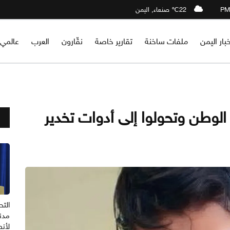
22℃ صنعاء, اليمن
خبار اليمن
ملفات ساخنة
تقارير خاصة
نقّارون
العرب
عالمي
 الوطن وتحولوا إلى أدوات تخدير
مدني
لأنص