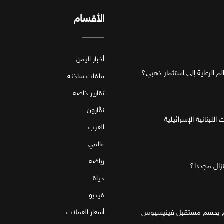
الأقسام
أخبار اليمن
ملفات ساخنة
تقارير خاصة
نقّارون
للبنانية الإسرائيلية
العرب
عالمي
رياضة
تزال مجددا؟
حياة
فيديو
قام يحسم مستقبل فينيسيوس
أسعار العملات