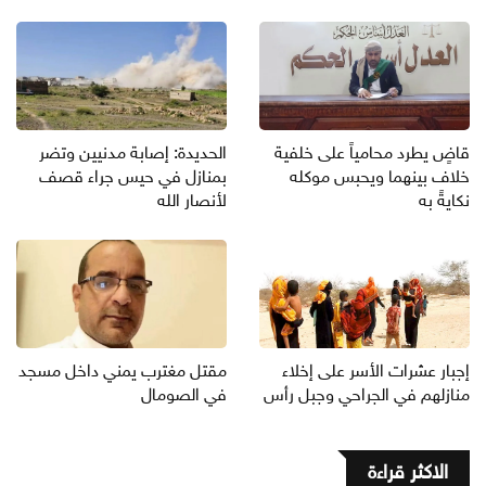
قاضٍ يطرد محامياً على خلفية
الحديدة: إصابة مدنيين وتضر
خلاف بينهما ويحبس موكله
بمنازل في حيس جراء قصف
نكايةً به
لأنصار الله
إجبار عشرات الأسر على إخلاء
مقتل مغترب يمني داخل مسجد
منازلهم في الجراحي وجبل رأس
في الصومال
الاكثر قراءة