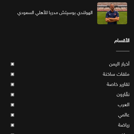
الهولندي بوسيتش مدربا للأهلي السعودي
الأقسام
أخبار اليمن
▣
ملفات ساخنة
▣
تقارير خاصة
▣
نقّارون
▣
العرب
▣
عالمي
▣
رياضة
▣