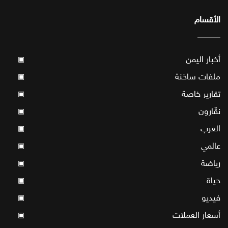
الأقسام
أخبار اليمن
▣
ملفات ساخنة
▣
تقارير خاصة
▣
نقّارون
▣
العرب
▣
عالمي
▣
رياضة
▣
حياة
▣
فيديو
▣
أسعار العملات
▣